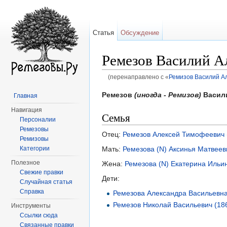
Статья
Обсуждение
Ремезов Василий Ал
(перенаправлено с «
Ремизов Василий Ал
Перейти к:
навигация
,
поиск
Ремезов
(иногда - Ремизов)
Васил
Главная
Навигация
Семья
Персоналии
Ремезовы
Отец:
Ремезов Алексей Тимофеевич 
Ремизовы
Мать:
Ремезова (N) Аксинья Матвеев
Категории
Полезное
Жена:
Ремезова (N) Екатерина Ильин
Свежие правки
Дети:
Случайная статья
Справка
Ремезова Александра Васильевна
Ремезов Николай Васильевич (18
Инструменты
Ссылки сюда
Связанные правки