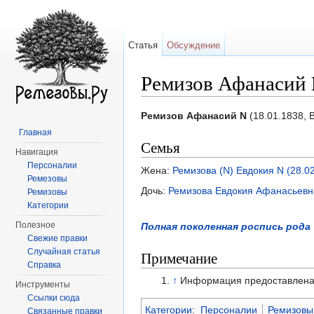
Статья
Обсуждение
Ремизов Афанасий N
Перейти к:
навигация
,
поиск
Ремизов Афанасий N
(18.01.1838, 
Главная
Семья
Навигация
Персоналии
Жена:
Ремизова (N) Евдокия N (28.0
Ремезовы
Дочь:
Ремизова Евдокия Афанасьевна
Ремизовы
Категории
Полезное
Полная поколенная роспись рода
Свежие правки
Случайная статья
Примечание
Справка
↑
Информация предоставлен
Инструменты
Ссылки сюда
Категории
:
Персоналии
Ремизовы
Связанные правки