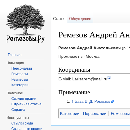
Статья
Обсуждение
Ремезов Андрей Ан
Перейти к:
навигация
,
поиск
Ремезов Андрей Анатольевич
(р.1
Главная
Проживает в г.Москва
Навигация
Координаты
Персоналии
Ремезовы
[1]
E-Mail: Larisarem@mail.ru
Ремизовы
Категории
Примечание
Полезное
Свежие правки
↑
База ВГД: Ремезов
Случайная статья
Справка
Категории
:
Персоналии
Ремезовы
Инструменты
Ссылки сюда
Связанные правки