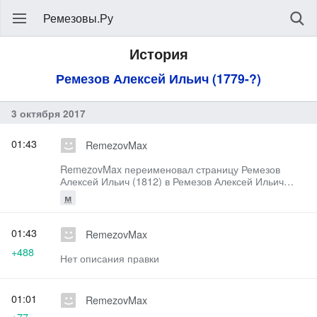
Ремезовы.Ру
История
Ремезов Алексей Ильич (1779-?)
3 октября 2017
01:43
RemezovMax
RemezovMax переименовал страницу Ремезов
Алексей Ильич (1812) в Ремезов Алексей Ильич
(1779-?) без оставления перенаправления
м
01:43
RemezovMax
+488
Нет описания правки
01:01
RemezovMax
+77