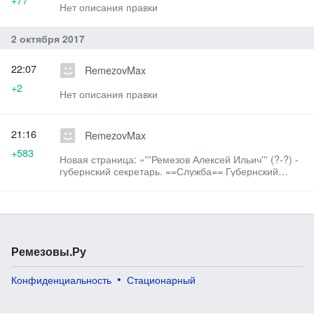
Нет описания правки
2 октября 2017
22:07
RemezovMax
+2
Нет описания правки
21:16
RemezovMax
+583
Новая страница: «'''Ремезов Алексей Ильич''' (?-?) -
губернский секретарь. ==Служба== Губернский
секретарь (1812)…»
Ремезовы.Ру
Конфиденциальность
Стационарный