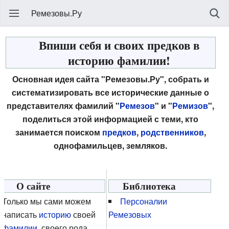
Ремезовы.Ру
Впиши себя и своих предков в
историю фамилии!
Основная идея сайта "Ремезовы.Ру", собрать и
систематизировать все исторические данные о
представителях фамилий "
Ремезов
" и "
Ремизов
",
поделиться этой информацией с теми, кто
занимается поиском
предков
,
родственников
,
однофамильцев, земляков.
О сайте
Библиотека
Только мы сами можем
Персоналии
написать
историю
своей
Ремезовых
фамилии
, своего рода,