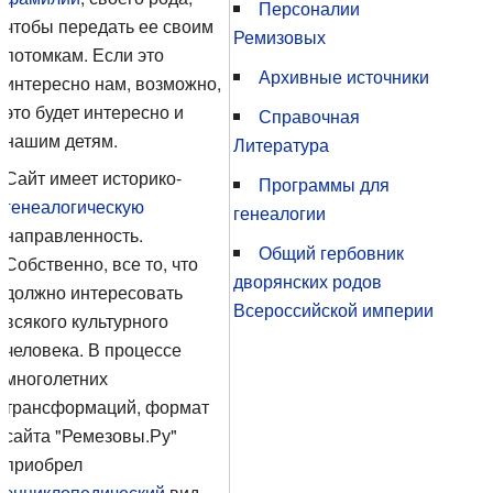
Персоналии
чтобы передать ее своим
Ремизовых
потомкам. Если это
Архивные источники
интересно нам, возможно,
это будет интересно и
Справочная
нашим детям.
Литература‎
Сайт имеет историко-
Программы для
генеалогическую
генеалогии‎
направленность.
Общий гербовник
Собственно, все то, что
дворянских родов
должно интересовать
Всероссийской империи‎
всякого культурного
человека. В процессе
многолетних
трансформаций, формат
сайта "Ремезовы.Ру"
приобрел
энциклопедический
вид.