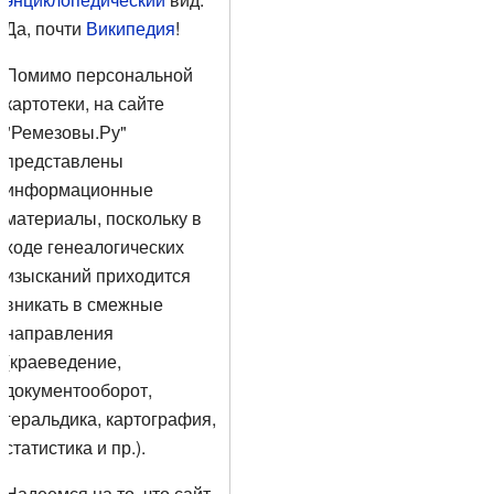
Да, почти
Википедия
!
Помимо персональной
картотеки, на сайте
"Ремезовы.Ру"
представлены
информационные
материалы, поскольку в
ходе генеалогических
изысканий приходится
вникать в смежные
направления
(краеведение,
документооборот,
геральдика, картография,
статистика и пр.).
Надеемся на то, что сайт