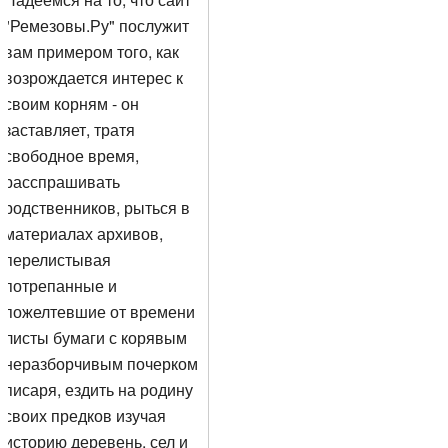
"Ремезовы.Ру" послужит
вам примером того, как
возрождается интерес к
своим корням - он
заставляет, тратя
свободное время,
расспрашивать
родственников, рыться в
материалах архивов,
перелистывая
потрепанные и
пожелтевшие от времени
листы бумаги с корявым
неразборчивым почерком
писаря, ездить на родину
своих предков изучая
историю деревень, сел и