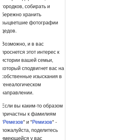
городков, собирать и
бережно хранить
выцветшие фотографии
дедов.
Возможно, и в вас
проснется этот интерес к
истории вашей семьи,
который сподвигнет вас на
собственные изыскания в
генеалогическом
направлении.
Если вы каким-то образом
причастны к фамилиям
"
Ремезов
" и "
Ремизов
" -
пожалуйста, поделитесь
имеющейся у вас