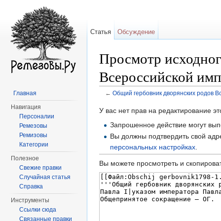
Статья
Обсуждение
Просмотр исходног
Всероссийской им
Главная
←
Общий гербовник дворянских родов В
Перейти к:
навигация
,
поиск
Навигация
У вас нет прав на редактирование 
Персоналии
Запрошенное действие могут вып
Ремезовы
Ремизовы
Вы должны подтвердить свой адре
Категории
персональных настройках
.
Полезное
Вы можете просмотреть и скопироват
Свежие правки
Случайная статья
Справка
Инструменты
Ссылки сюда
Связанные правки