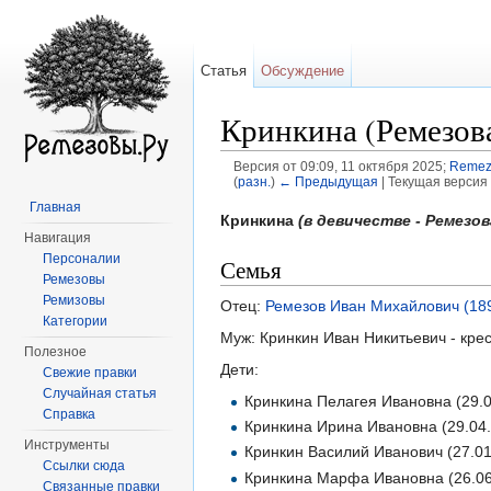
Статья
Обсуждение
Кринкина (Ремезова
Версия от 09:09, 11 октября 2025;
Remez
(
разн.
)
← Предыдущая
| Текущая версия 
Перейти к:
навигация
,
поиск
Главная
Кринкина
(в девичестве - Ремезов
Навигация
Персоналии
Семья
Ремезовы
Ремизовы
Отец:
Ремезов Иван Михайлович (18
Категории
Муж: Кринкин Иван Никитьевич - кре
Полезное
Дети:
Свежие правки
Случайная статья
Кринкина Пелагея Ивановна (29.0
Справка
Кринкина Ирина Ивановна (29.04.
Инструменты
Кринкин Василий Иванович (27.01
Ссылки сюда
Кринкина Марфа Ивановна (26.06
Связанные правки