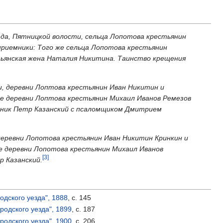
уезда, Пятницкой волости, сельца Лопотова крестьянин
сприемники: Того же сельца Лопотова крестьянин
стьянская жена Наталия Никитина. Таинство крещения
ти, деревни Лоптова крестьянин Иван Никитин и
 же деревни Лоптова крестьянин Михаил Иванов Ремезов
енник Петр Казанский с псаломщиком Дмитрием
 деревни Лопотова крестьянин Иван Никитин Кринкин и
же деревни Лопотова крестьянин Михаил Иванов
[3]
р Казанский.
одского уезда", 1888
, с. 145
родского уезда", 1899
, с. 187
родского уезда", 1900
, с. 206