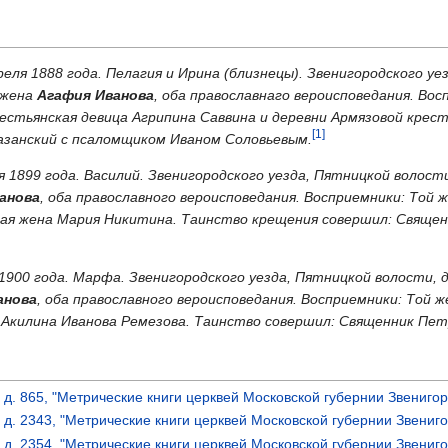
преля 1888 года. Пелагия и Ирина (близнецы). Звенигородского 
 жена
Агафия Иванова
, оба православнаго вероисповедания. Во
рестьянская девица Агрипина Саввина и деревни Армязовой кре
[1]
азанский с псаломщиком Иваном Соловьевым.
ря 1899 года. Василий. Звенигородского уезда, Пятницкой волос
анова
, оба православного вероисповедания. Восприемники: Той
ская жена Мария Никитина. Таинство крещения совершил: Свящ
я 1900 года. Марфа. Звенигородского уезда, Пятницкой волости,
анова
, оба православного вероисповедания. Восприемники: Той 
 Акилина Иванова Ремезова. Таинство совершил: Священник Пет
, д. 865, "Метрические книги церквей Московской губернии Звенигор
0, д. 2343, "Метрические книги церквей Московской губернии Звениго
0, д. 2354, "Метрические книги церквей Московской губернии Звениго