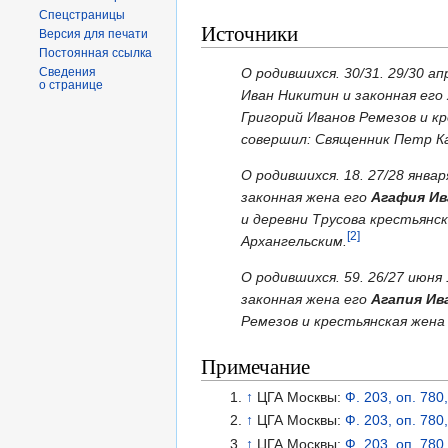
Спецстраницы
Источники
Версия для печати
Постоянная ссылка
О родившихся. 30/31. 29/30 а
Сведения
о странице
Иван Никитин и законная его
Григорий Иванов Ремезов и к
совершил: Священник Петр К
О родившихся. 18. 27/28 янва
законная жена его
Агафия Ив
и деревни Трусова крестьян
[2]
Архангельским.
О родившихся. 59. 26/27 июн
законная жена его
Агапия Ив
Ремезов и крестьянская жена
Примечание
↑
ЦГА Москвы:
Ф. 203, оп. 780
↑
ЦГА Москвы:
Ф. 203, оп. 78
↑
ЦГА Москвы:
Ф. 203, оп. 78