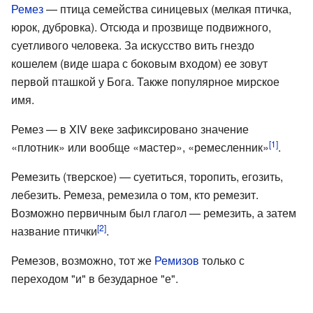
Ремез
— птица семейства синицевых (мелкая птичка,
юрок, дубровка). Отсюда и прозвище подвижного,
суетливого человека. За искусство вить гнездо
кошелем (виде шара с боковым входом) ее зовут
первой пташкой у Бога. Также популярное мирское
имя.
Ремез — в XIV веке зафиксировано значение
[1]
«плотник» или вообще «мастер», «ремесленник»
.
Ремезить (тверское) — суетиться, торопить, егозить,
лебезить. Ремеза, ремезила о том, кто ремезит.
Возможно первичным был глагол — ремезить, а затем
[2]
название птички
.
Ремезов, возможно, тот же
Ремизов
только с
переходом "и" в безударное "е".