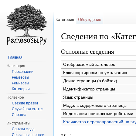
Категория
Обсуждение
Сведения по «Кате
Перейти к:
навигация
,
поиск
Основные сведения
Главная
Отображаемый заголовок
Навигация
Персоналии
Ключ сортировки по умолчанию
Ремезовы
Длина страницы (в байтах)
Ремизовы
Идентификатор страницы
Категории
Язык страницы
Полезное
Свежие правки
Модель содержимого страницы
Случайная статья
Индексация поисковыми роботами
Справка
Количество перенаправлений на эт
Инструменты
Ссылки сюда
Связанные правки