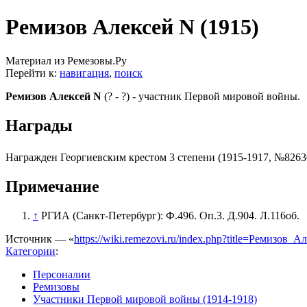
Ремизов Алексей N (1915)
Материал из Ремезовы.Ру
Перейти к:
навигация
,
поиск
Ремизов Алексей N
(? - ?) - участник Первой мировой войны.
Награды
Награжден Георгиевским крестом 3 степени (1915-1917, №8263
Примечание
↑
РГИА (Санкт-Петербург): Ф.496. Оп.3. Д.904. Л.116об.
Источник — «
https://wiki.remezovi.ru/index.php?title=Ремизов
Категории
:
Персоналии
Ремизовы
Участники Первой мировой войны (1914-1918)