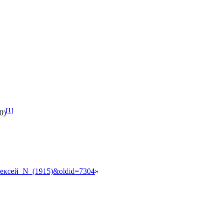
[1]
0)
_Алексей_N_(1915)&oldid=7304
»