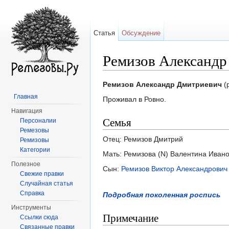
Статья
Обсуждение
Ремизов Александр
Перейти к:
навигация
,
поиск
Ремизов Александр Дмитриевич
(
Главная
Проживал в Ровно.
Навигация
Семья
Персоналии
Ремезовы
Отец: Ремизов Дмитрий
Ремизовы
Категории
Мать: Ремизова (N) Валентина Иван
Полезное
Сын:
Ремизов Виктор Александрович 
Свежие правки
Случайная статья
Справка
Подробная поколенная роспись
Инструменты
Примечание
Ссылки сюда
Связанные правки