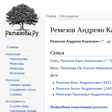
Статья
Обсуждение
Ремезов Андреян Ка
Перейти к:
навигация
,
поиск
Ремезов Андреян Карпович
(? - до
Главная
Семья
Навигация
Персоналии
Отец:
Ремезов Карп Алексеевич (?-?)
Ремезовы
Мать:
Ремезова (N) Ксения Ивановна
Ремизовы
Категории
Дети:
Полезное
Ремезов Влас Андреянович (1831
Свежие правки
Ремезов Антон Андреянович (184
Случайная статья
Ремезова Прасковья Андреяновна
Справка
Инструменты
Ссылки сюда
Подробная поколенная роспись
Связанные правки