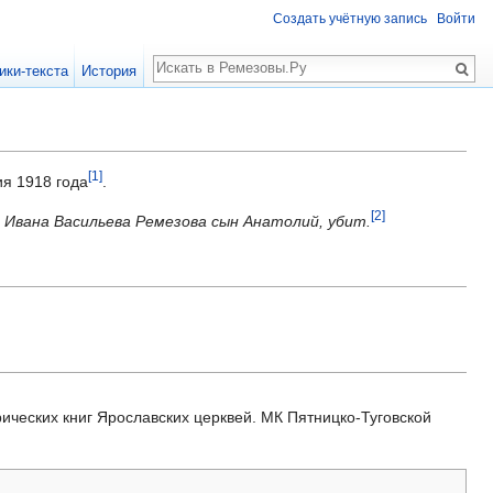
Создать учётную запись
Войти
Поиск
ики-текста
История
[1]
ия 1918 года
.
[2]
ой Ивана Васильева Ремезова сын Анатолий, убит.
ческих книг Ярославских церквей. МК Пятницко-Туговской