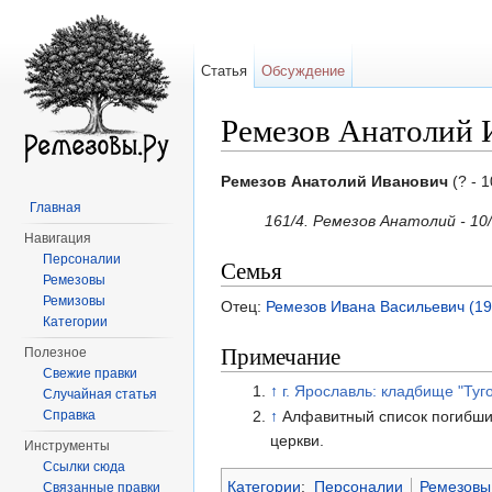
Статья
Обсуждение
Ремезов Анатолий И
Перейти к:
навигация
,
поиск
Ремезов Анатолий Иванович
(? - 
Главная
161/4. Ремезов Анатолий - 10
Навигация
Персоналии
Семья
Ремезовы
Ремизовы
Отец:
Ремезов Ивана Васильевич (19
Категории
Примечание
Полезное
Свежие правки
↑
г. Ярославль: кладбище "Туг
Случайная статья
Справка
↑
Алфавитный список погибших
церкви.
Инструменты
Ссылки сюда
Категории
:
Персоналии
Ремезовы
Связанные правки