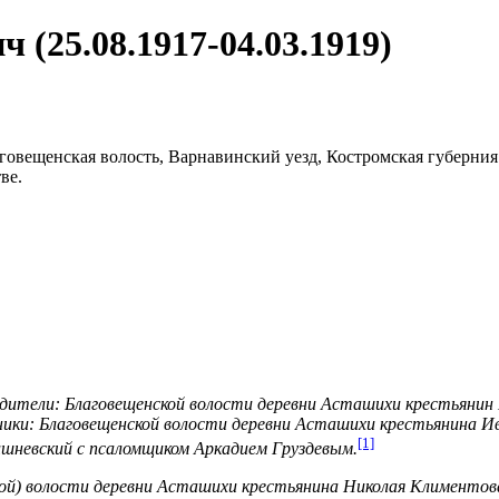
 (25.08.1917-04.03.1919)
аговещенская волость, Варнавинский уезд, Костромская губерния 
ве.
одители: Благовещенской волости деревни Асташихи крестьянин
мники: Благовещенской волости деревни Асташихи крестьянина 
[1]
шневский с псаломщиком Аркадием Груздевым.
ской) волости деревни Асташихи крестьянина Николая Клименто