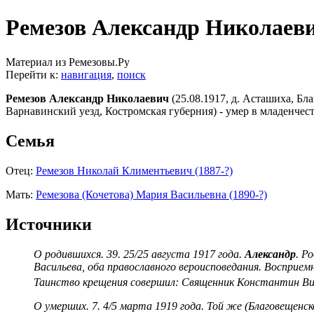
Ремезов Александр Николаевич
Материал из Ремезовы.Ру
Перейти к:
навигация
,
поиск
Ремезов Александр Николаевич
(25.08.1917, д. Асташиха, Бл
Варнавинский уезд, Костромская губерния) - умер в младенчест
Семья
Отец:
Ремезов Николай Климентьевич (1887-?)
Мать:
Ремезова (Кочетова) Мария Васильевна (1890-?)
Источники
О родившихся. 39. 25/25 августа 1917 года.
Александр
. Р
Васильева, оба православного вероисповедания. Восприе
Таинство крещения совершил: Священник Константин Ви
О умерших. 7. 4/5 марта 1919 года. Той же (Благовещен