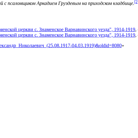
[2
 с псаломщиком Аркадием Груздевым на приходском кладбище.
аменской церкви с. Знаменское Варнавинского уезда", 1914-1919
,
аменской церкви с. Знаменское Варнавинского уезда", 1914-1919
,
_Александр_Николаевич_(25.08.1917-04.03.1919)&oldid=8080
»