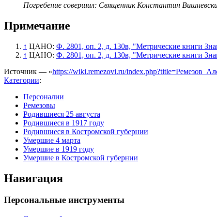
Погребение совершил: Священник Константин Вишневский
Примечание
↑
ЦАНО:
Ф. 2801, оп. 2, д. 130в, "Метрические книги Зн
↑
ЦАНО:
Ф. 2801, оп. 2, д. 130в, "Метрические книги Зн
Источник — «
https://wiki.remezovi.ru/index.php?title=Ремезов
Категории
:
Персоналии
Ремезовы
Родившиеся 25 августа
Родившиеся в 1917 году
Родившиеся в Костромской губернии
Умершие 4 марта
Умершие в 1919 году
Умершие в Костромской губернии
Навигация
Персональные инструменты