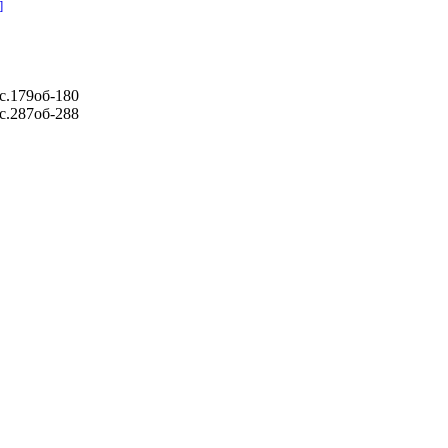
]
 с.179об-180
 с.287об-288