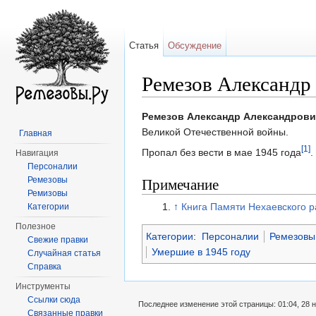
Статья
Обсуждение
Ремезов Александр 
Перейти к:
навигация
,
поиск
Ремезов Александр Александрови
Великой Отечественной войны.
Главная
[1]
Пропал без вести в мае 1945 года
.
Навигация
Персоналии
Примечание
Ремезовы
Ремизовы
↑
Книга Памяти Нехаевского р
Категории
Полезное
Категории
:
Персоналии
Ремезовы
Свежие правки
Умершие в 1945 году
Случайная статья
Справка
Инструменты
Ссылки сюда
Последнее изменение этой страницы: 01:04, 28 н
Связанные правки