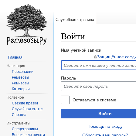
Служебная страница
Войти
Перейти к:
навигация
,
поиск
Имя учётной записи
Защищённое соед
Главная
Навигация
Персоналии
Ремезовы
Пароль
Ремизовы
Категории
Полезное
Оставаться в системе
Свежие правки
Случайная статья
Войти
Справка
Инструменты
Помощь по входу
Спецстраницы
Версия для печати
Сбросить ваш пароль?