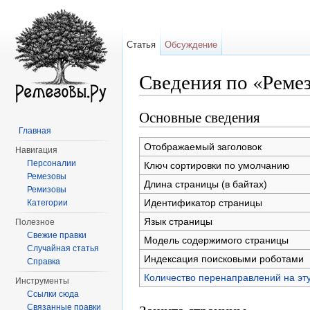
Статья
Обсуждение
Сведения по «Реме
Перейти к:
навигация
,
поиск
Основные сведения
Главная
Отображаемый заголовок
Навигация
Персоналии
Ключ сортировки по умолчанию
Ремезовы
Длина страницы (в байтах)
Ремизовы
Идентификатор страницы
Категории
Язык страницы
Полезное
Свежие правки
Модель содержимого страницы
Случайная статья
Индексация поисковыми роботами
Справка
Количество перенаправлений на эт
Инструменты
Ссылки сюда
Связанные правки