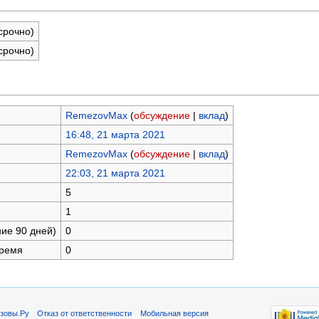
срочно)
срочно)
RemezovMax
(
обсуждение
|
вклад
)
16:48, 21 марта 2021
RemezovMax
(
обсуждение
|
вклад
)
22:03, 21 марта 2021
5
1
ние 90 дней)
0
время
0
зовы.Ру
Отказ от ответственности
Мобильная версия